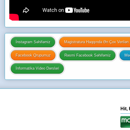
İnstagram Səhifəmiz
Magistratura Haqqında Ən Çox Verilən 
Facebook Qrupumuz
Rəsmi Facebook Səhifəmiz
Mən
İnformatika Video Dərsləri
Hit,