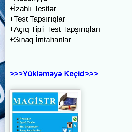
+İzahlı Testlər
+Test Tapşırıqlar
+Açıq Tipli Test Tapşırıqları
+Sınaq İmtahanları
>>>Yükləməyə Keçid>>>