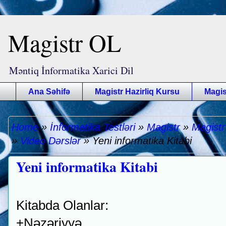
Magistr OL
Məntiq İnformatika Xarici Dil
Ana Səhifə
Magistr Hazirliq Kursu
Magis
Home
»
İnformatika Testləri
»
Magistr
»
Magistr
»
Video Dərslər
»
Yeni informatika Kitabi
Yeni informatika Kitabi
Kitabda Olanlar:
+Nəzəriyyə