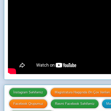
İnstagram Səhifəmiz
Magistratura Haqqında Ən Çox Verilən 
Facebook Qrupumuz
Rəsmi Facebook Səhifəmiz
Mən