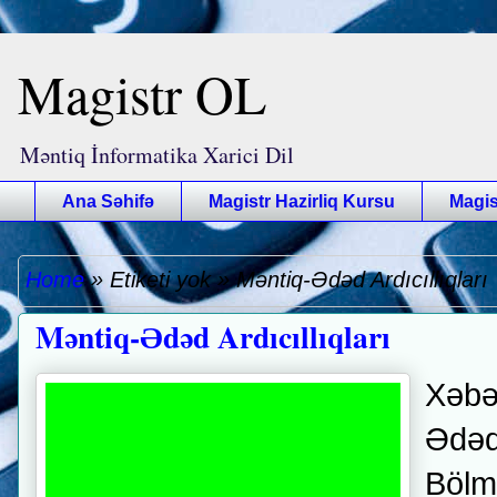
Magistr OL
Məntiq İnformatika Xarici Dil
Ana Səhifə
Magistr Hazirliq Kursu
Magis
Home
»
Etiketi yok
»
Məntiq-Ədəd Ardıcıllıqları
Məntiq-Ədəd Ardıcıllıqları
Xəbə
Ədəd 
Bölm