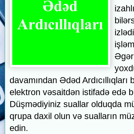
izahl
bilər
izləd
işlə
Əgər 
yoxd
davamından
Ədəd Ardıcıllıqları
b
elektron vəsaitdən istifadə edə b
Düşmədiyiniz suallar olduqda m
qrupa daxil olun və sualların müz
edin.