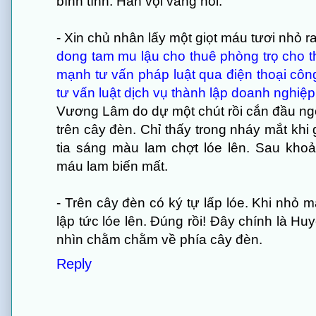
bình tĩnh. Hắn vội vàng nói:
- Xin chủ nhân lấy một giọt máu tươi nhỏ r
dong tam
mu lậu
cho thuê phòng trọ
cho t
mạnh
tư vấn pháp luật qua điện thoại
công
tư vấn luật
dịch vụ thành lập doanh nghiệp
Vương Lâm do dự một chút rồi cắn đầu ngó
trên cây đèn. Chỉ thấy trong nháy mắt khi 
tia sáng màu lam chợt lóe lên. Sau khoả
máu lam biến mất.
- Trên cây đèn có ký tự lấp lóe. Khi nhỏ 
lập tức lóe lên. Đúng rồi! Đây chính là H
nhìn chằm chằm về phía cây đèn.
Reply