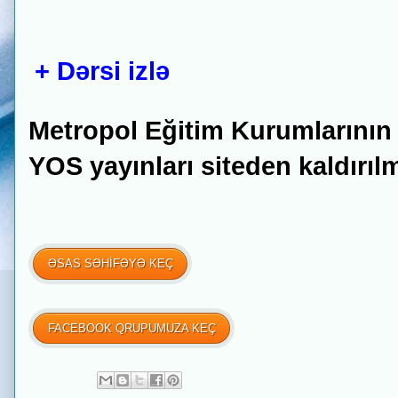
+ Dərsi izlə
Metropol Eğitim Kurumlarının 
YOS yayınları siteden kaldırılm
ƏSAS SƏHİFƏYƏ KEÇ
FACEBOOK QRUPUMUZA KEÇ