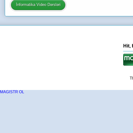
İnformatika Video Dərsləri
Hit,
T
MAGISTR OL