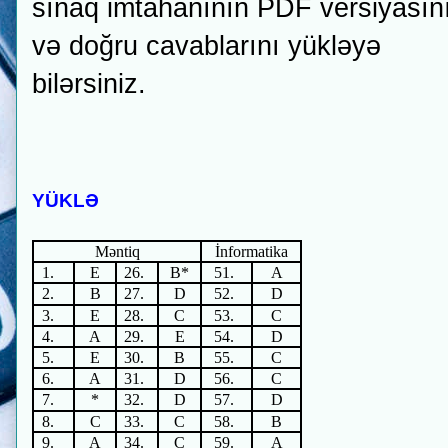
sınaq imtahanının PDF versiyasın
və doğru cavablarını yükləyə
bilərsiniz.
YÜKLƏ
M
əntiq
İnformatika
1.
E
26.
B*
51.
A
2.
B
27.
D
52.
D
3.
E
28.
C
53.
C
4.
A
29.
E
54.
D
5.
E
30.
B
55.
C
6.
A
31.
D
56.
C
7.
*
32.
D
57.
D
8.
C
33.
C
58.
B
9.
A
34.
C
59.
A