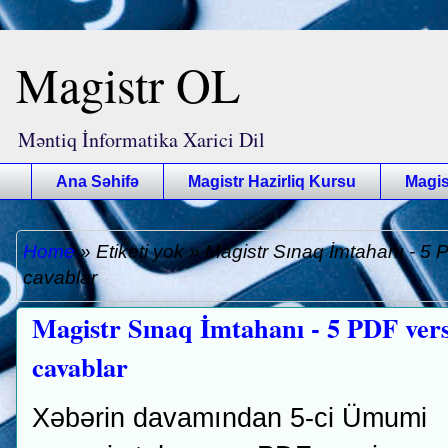
Magistr OL
Məntiq İnformatika Xarici Dil
Ana Səhifə
Magistr Hazirliq Kursu
Magis
Home
»
Etiketi yok
»
Magistr Sınaq İmtahanı - 5 
cavablar
Magistr Sınaq İmtahanı - 5 PDF vers
cavablar
Xəbərin davamından 5-ci Ümumi