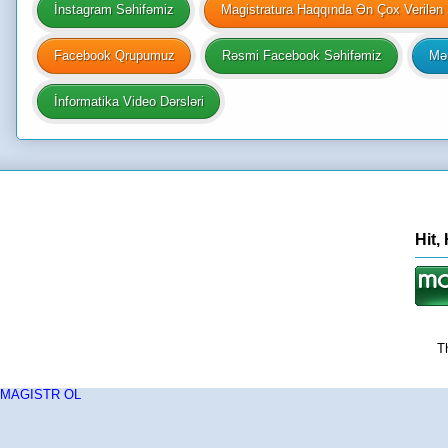
İnstagram Səhifəmiz
Magistratura Haqqında Ən Çox Verilən 
Facebook Qrupumuz
Rəsmi Facebook Səhifəmiz
Mən
İnformatika Video Dərsləri
Hit,
T
MAGISTR OL