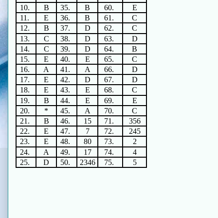
10.
B
35.
B
60.
E
11.
E
36.
B
61.
C
12.
B
37.
D
62.
C
13.
C
38.
D
63.
D
14.
C
39.
D
64.
B
15.
E
40.
E
65.
C
16.
A
41.
A
66.
D
17.
E
42.
D
67.
D
18.
E
43.
E
68.
C
19.
B
44.
E
69.
E
20.
*
45.
A
70.
C
21.
B
46.
15
71.
356
22.
E
47.
7
72.
245
23.
E
48.
80
73.
2
24.
A
49.
17
74.
4
25.
D
50.
2346
75.
5