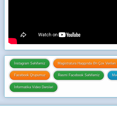
İnstagram Səhifəmiz
Magistratura Haqqında Ən Çox Verilən 
Facebook Qrupumuz
Rəsmi Facebook Səhifəmiz
Mən
İnformatika Video Dərsləri