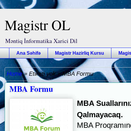
Magistr OL
Məntiq İnformatika Xarici Dil
Ana Səhifə
Magistr Hazirliq Kursu
Magis
Home
»
Etiketi yok
»
MBA Formu
MBA Formu
MBA Suallarını
Qalmayacaq.
MBA Proqramında