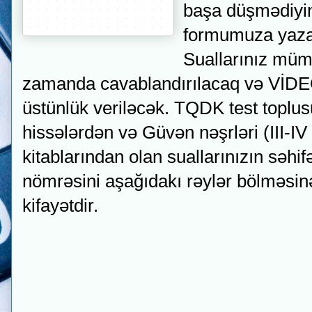
başa düşmədiyiniz
formumuza yaza 
Suallarınız müm
zamanda cavablandırılacaq və Vİ
üstünlük veriləcək. TQDK test toplus
hissələrdən və Güvən nəşrləri (III-IV
kitablarından olan suallarınızın səhif
nömrəsini aşağıdakı rəylər bölməsi
kifayətdir.