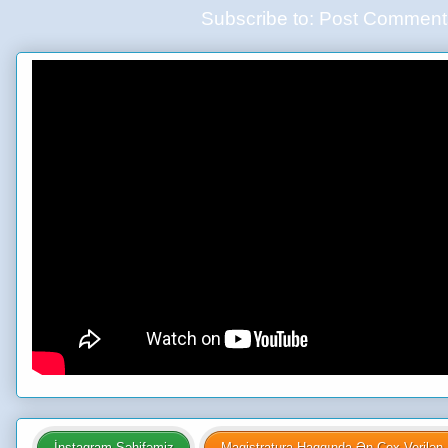
Subscribe to:
Post Comment
İnstagram Səhifəmiz
Magistratura Haqqında Ən Çox Verilən 