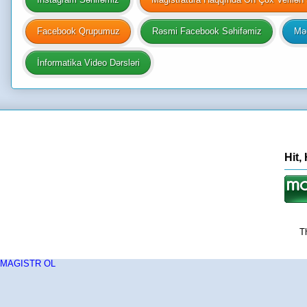
Facebook Qrupumuz
Rəsmi Facebook Səhifəmiz
Mən
İnformatika Video Dərsləri
Hit,
T
MAGISTR OL