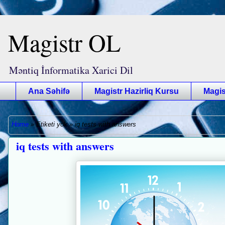
Magistr OL
Məntiq İnformatika Xarici Dil
Ana Səhifə
Magistr Hazirliq Kursu
Magis
Home
»
Etiketi yok
»
iq tests with answers
iq tests with answers