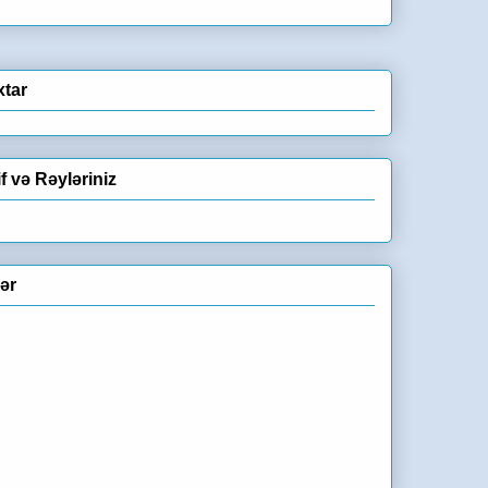
xtar
if və Rəyləriniz
lər