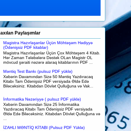
axılan Paylaşımlar
Magistra Hazırlaşanlar Üçün Möhtəşəm Hədiyyə
(Ödənişsiz PDF kitablar)
Magistra Hazırlaşanlar Üçün Çox Möhtəşəm 4 Kitab.
Hər Zaman Tələbələrə Dəstək OLan Magistr OL
mövcud şəraiti nəzərə alaraq kitablarının PDF ...
Məntiq Test Bankı (pulsuz PDF yüklə)
Xəbərin Davamından Sizə 50 Məntiq Yazdıracaq
Kitabı Tam Ödənişsiz PDF versiyada Əldə Edə
Biləcəksiniz. Kitabdan Dövlət Qulluğuna və Vak...
İnformatika Nəzəriyyə ( pulsuz PDF yüklə)
Xəbərin Davamından Sizə 25 İnformatika
Yazdıracaq Kitabı Tam Ödənişsiz PDF versiyada
Əldə Edə Biləcəksiniz. Kitabdan Dövlət Qulluğuna və
...
İZAHLI MƏNTİQ KİTABI (Pulsuz PDF Yüklə)