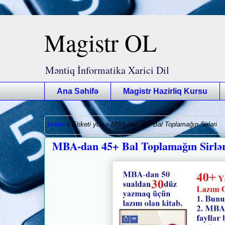
Magistr OL
Məntiq İnformatika Xarici Dil
Ana Səhifə
Magistr Hazirliq Kursu
Home
»
Etiketi yok
»
MBA-dan 45+ Bal Toplamağın Sirləri
MBA-dan 45+ Bal Toplamağın Sirlər