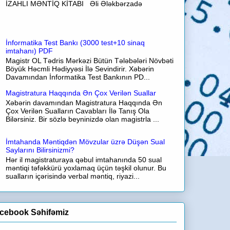
İZAHLI MƏNTİQ KİTABI Əli Ələkbərzadə
İnformatika Test Bankı (3000 test+10 sinaq
imtahanı) PDF
Magistr OL Tədris Mərkəzi Bütün Tələbələri Növbəti
Böyük Həcmli Hədiyyəsi İlə Sevindirir. Xəbərin
Davamından İnformatika Test Bankının PD...
Magistratura Haqqında Ən Çox Verilən Suallar
Xəbərin davamından Magistratura Haqqında Ən
Çox Verilən Sualların Cavabları İlə Tanış Ola
Bilərsiniz. Bir sözlə beyninizdə olan magistrla ...
İmtahanda Məntiqdən Mövzular üzrə Düşən Sual
Saylarını Bilirsinizmi?
Hər il magistraturaya qəbul imtahanında 50 sual
məntiqi təfəkkürü yoxlamaq üçün təşkil olunur. Bu
sualların içərisində verbal məntiq, riyazi...
cebook Səhifəmiz