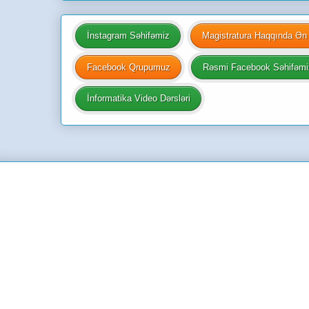
İnstagram Səhifəmiz
Magistratura Haqqında Ən 
Facebook Qrupumuz
Rəsmi Facebook Səhifəmi
İnformatika Video Dərsləri