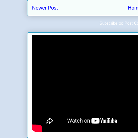
Newer Post
Hom
Subscribe to:
Post C