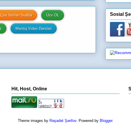
Sosial Şə
Çox Verilən Suallar
Üzv OL
z
Məntiq Video Dərsləri
Hit, Host, Online
S
Theme images by
Rəşadət Şərifov
. Powered by
Blogger
.