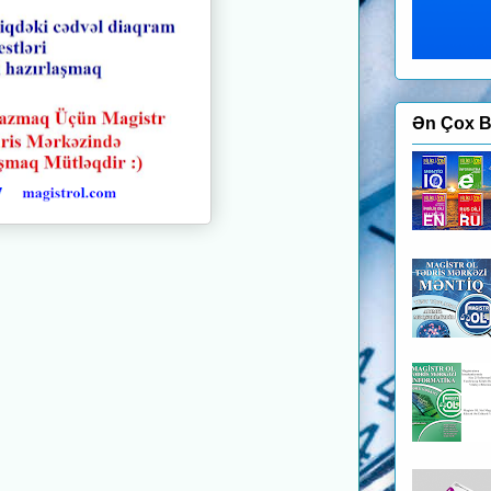
Ən Çox B