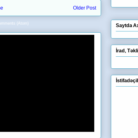
e
Older Post
omments (Atom)
Saytda A
İrad, Təkl
İstifadəçi