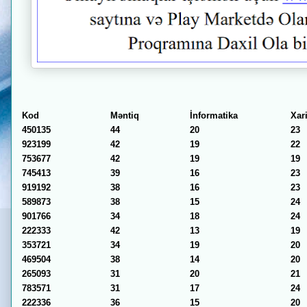
Kod
Məntiq
İnformatika
Xari
450135
44
20
23
923199
42
19
22
753677
42
19
19
745413
39
16
23
919192
38
16
23
589873
38
15
24
901766
34
18
24
222333
42
13
19
353721
34
19
20
469504
38
14
20
265093
31
20
21
783571
31
17
24
222336
36
15
20