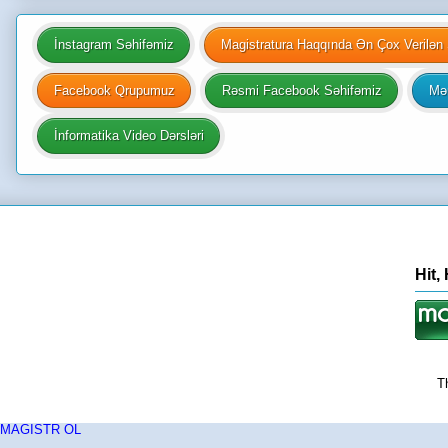
İnstagram Səhifəmiz
Magistratura Haqqında Ən Çox Verilən 
Facebook Qrupumuz
Rəsmi Facebook Səhifəmiz
Mən
İnformatika Video Dərsləri
Hit,
T
MAGISTR OL