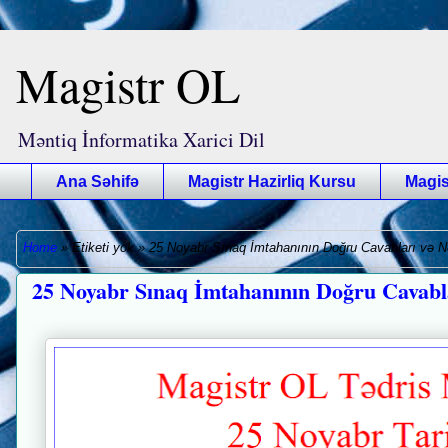
Magistr OL
Məntiq İnformatika Xarici Dil
Ana Səhifə
Magistr Hazirliq Kursu
Magis
Home
»
Etiketi yok
»
25 Noyabr Sınaq İmtahanının Doğru Cavabları və Nə
25 Noyabr Sınaq İmtahanının Doğru Cavabla