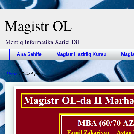
Magistr OL
Məntiq İnformatika Xarici Dil
Ana Səhifə
Magistr Hazirliq Kursu
Magis
Home
»
Etiketi yok
»