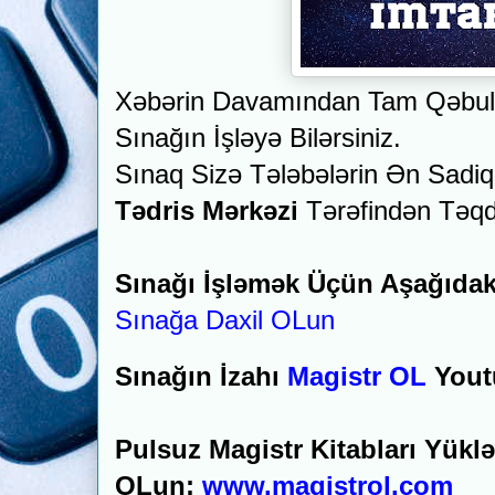
Xəbərin Davamından Tam Qəbul S
Sınağın İşləyə Bilərsiniz.
Sınaq Sizə Tələbələrin Ən Sad
Tədris Mərkəzi
Tərəfindən Təq
Sınağı İşləmək Üçün Aşağıdak
Sınağa Daxil OLun
Sınağın İzahı
Magistr OL
Yout
Pulsuz Magistr Kitabları Yükl
OLun:
www.magistrol.com