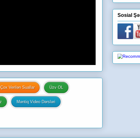
Sosial Şə
Çox Verilən Suallar
Üzv OL
z
Məntiq Video Dərsləri