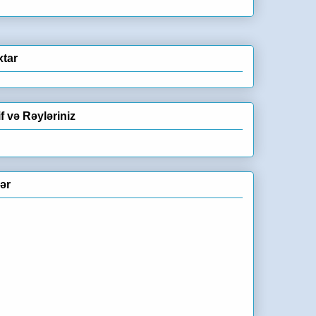
xtar
if və Rəyləriniz
lər