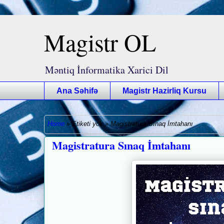
Magistr OL
Məntiq İnformatika Xarici Dil
Ana Səhifə
Magistr Hazirliq Kursu
Home
»
Etiketi yok
»
Magistratura Sınaq İmtahanı
Magistratura Sınaq İmtahanı