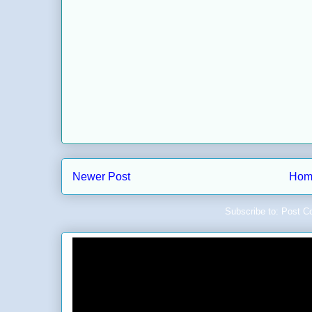
Newer Post
Hom
Subscribe to:
Post C