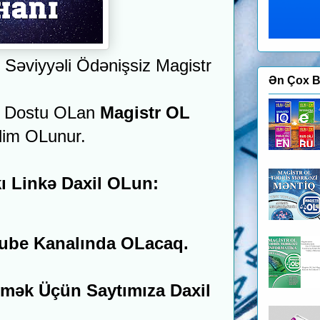
əviyyəli Ödənişsiz Magistr
Ən Çox B
iq Dostu OLan
Magistr OL
dim OLunur.
ı Linkə Daxil OLun:
ube Kanalında OLacaq.
əmək Üçün Saytımıza Daxil