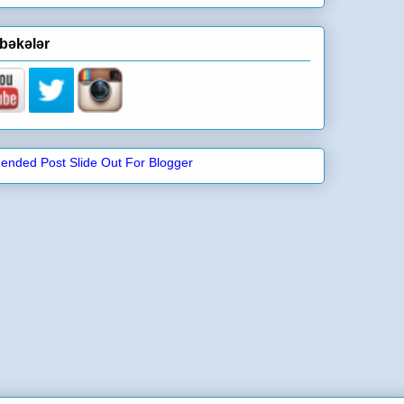
bəkələr