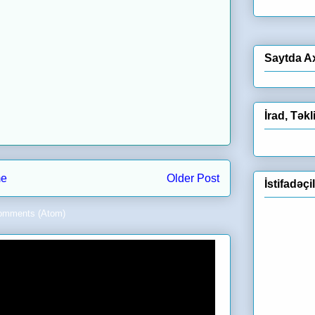
Saytda A
İrad, Təkl
e
Older Post
İstifadəçi
omments (Atom)