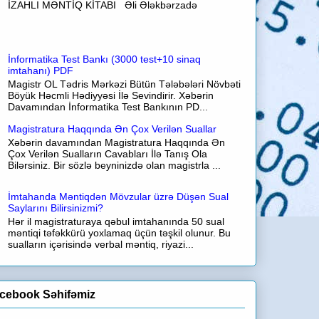
İZAHLI MƏNTİQ KİTABI Əli Ələkbərzadə
İnformatika Test Bankı (3000 test+10 sinaq
imtahanı) PDF
Magistr OL Tədris Mərkəzi Bütün Tələbələri Növbəti
Böyük Həcmli Hədiyyəsi İlə Sevindirir. Xəbərin
Davamından İnformatika Test Bankının PD...
Magistratura Haqqında Ən Çox Verilən Suallar
Xəbərin davamından Magistratura Haqqında Ən
Çox Verilən Sualların Cavabları İlə Tanış Ola
Bilərsiniz. Bir sözlə beyninizdə olan magistrla ...
İmtahanda Məntiqdən Mövzular üzrə Düşən Sual
Saylarını Bilirsinizmi?
Hər il magistraturaya qəbul imtahanında 50 sual
məntiqi təfəkkürü yoxlamaq üçün təşkil olunur. Bu
sualların içərisində verbal məntiq, riyazi...
cebook Səhifəmiz