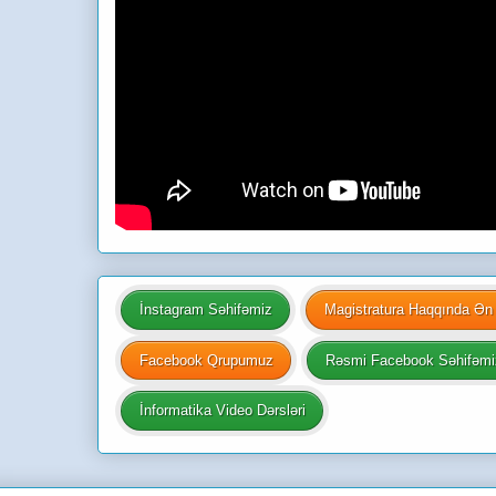
İnstagram Səhifəmiz
Magistratura Haqqında Ən 
Facebook Qrupumuz
Rəsmi Facebook Səhifəmi
İnformatika Video Dərsləri