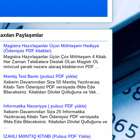
axılan Paylaşımlar
Magistra Hazırlaşanlar Üçün Möhtəşəm Hədiyyə
(Ödənişsiz PDF kitablar)
Magistra Hazırlaşanlar Üçün Çox Möhtəşəm 4 Kitab.
Hər Zaman Tələbələrə Dəstək OLan Magistr OL
mövcud şəraiti nəzərə alaraq kitablarının PDF ...
Məntiq Test Bankı (pulsuz PDF yüklə)
Xəbərin Davamından Sizə 50 Məntiq Yazdıracaq
Kitabı Tam Ödənişsiz PDF versiyada Əldə Edə
Biləcəksiniz. Kitabdan Dövlət Qulluğuna və Vak...
İnformatika Nəzəriyyə ( pulsuz PDF yüklə)
Xəbərin Davamından Sizə 25 İnformatika
Yazdıracaq Kitabı Tam Ödənişsiz PDF versiyada
Əldə Edə Biləcəksiniz. Kitabdan Dövlət Qulluğuna və
...
İZAHLI MƏNTİQ KİTABI (Pulsuz PDF Yüklə)