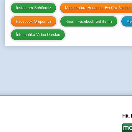
İnstagram Səhifəmiz
Magistratura Haqqında Ən Çox Verilən 
Facebook Qrupumuz
Rəsmi Facebook Səhifəmiz
Mən
İnformatika Video Dərsləri
Hit,