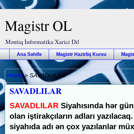
Magistr OL
Məntiq İnformatika Xarici Dil
Ana Səhifə
Magistr Hazirliq Kursu
Magis
Home
»
SAVADLILAR
SAVADLILAR
SAVADLILAR
Siyahısında hər gün 
olan iştirakçıların adları yazılacaq
siyahıda adı ən çox yazılanlar müx