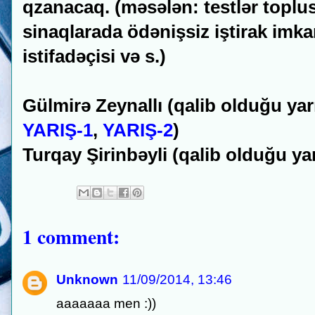
qzanacaq. (məsələn: testlər toplus
sinaqlarada ödənişsiz iştirak imka
istifadəçisi və s.)
Gülmirə Zeynallı (qalib olduğu yarı
YARIŞ-1
,
YARIŞ-2
)
Turqay Şirinbəyli
(qalib olduğu ya
1 comment:
Unknown
11/09/2014, 13:46
aaaaaaa men :))