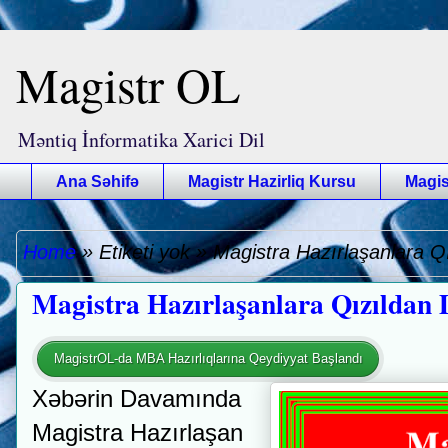
Magistr OL
Məntiq İnformatika Xarici Dil
Ana Səhifə
Magistr Hazirliq Kursu
Magis
Home
»
Etiketi yok
»
Magistra Hazırlaşanlara Qı
Magistra Hazırlaşanlara Qızıldan 
MagistrOL-da MBA Hazırlıqlarına Qeydiyyat Başlandı
Xəbərin Davamında
Magistra Hazırlaşan