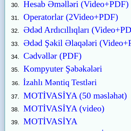
Hesab Əməlləri (Video+PDF)
Operatorlar (2Video+PDF)
Ədəd Ardıcıllıqları (Video+P
Ədəd Şəkil Əlaqələri (Video
Cədvəllər (PDF)
Kompyuter Şəbəkələri
İzahlı Məntiq Testləri
MOTİVASİYA (50 məsləhət)
MOTİVASİYA (video)
MOTİVASİYA