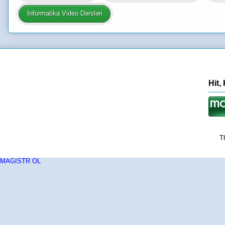
İnformatika Video Dərsləri
Hit,
T
MAGISTR OL