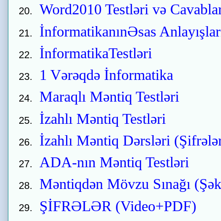
Word2010 Testləri və Cavablar
İnformatikanınƏsas Anlayışlar
İnformatikaTestləri
1 Vərəqdə İnformatika
Maraqlı Məntiq Testləri
İzahlı Məntiq Testləri
İzahlı Məntiq Dərsləri (Şifrələ
ADA-nın Məntiq Testləri
Məntiqdən Mövzu Sınağı (Şəki
ŞİFRƏLƏR (Video+PDF)