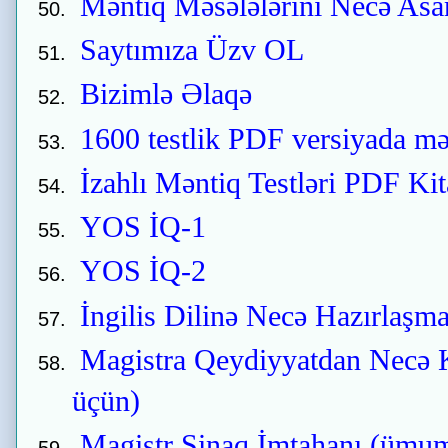
Məntiq Məsələlərini Necə Asa
Saytımıza Üzv OL
Bizimlə Əlaqə
1600 testlik PDF versiyada mə
İzahlı Məntiq Testləri PDF Ki
YOS İQ-1
YOS İQ-2
İngilis Dilinə Necə Hazırlaşma
Magistra Qeydiyyatdan Necə 
üçün)
Magistr Sinaq İmtahanı (ümumi