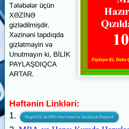
Tələbələr üçün
XƏZİNƏ
gizlədilmişdir.
Xəzinəni tapdıqda
gizlətməyin və
Unutmayın ki,
BİLİK
PAYLAŞDIQCA
ARTAR.
Həftənin Linkləri:
1.
MagistrOL-da MBA Hazırlıqlarına Qeydiyyat Başlandı