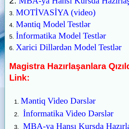
2.
MBA-ya Hansı Kursda Hazırla
MOTİVASİYA (video)
3.
Məntiq Model Testlər
4.
İnformatika Model Testlər
5.
Xarici Dillərdən Model Testlər
6.
Magistra Hazırlaşanlara Qızıl
Link:
Məntiq Video Dərslər
İnformatika Video Dərslər
MBA-ya Hansı Kursda Hazırl